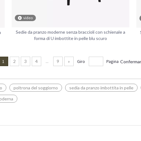
video
Sedie da pranzo moderne senza braccioli con schienale a
n
forma di U imbottite in pelle blu scuro
1
2
3
4
...
9
»
Giro
Pagina
Conferma
lo
poltrona del soggiorno
sedia da pranzo imbottita in pelle
moderna