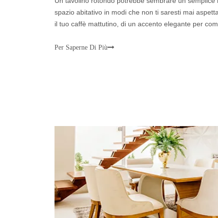
Un tavolino rotondo potrebbe sembrare un semplice m
spazio abitativo in modi che non ti saresti mai aspett
il tuo caffè mattutino, di un accento elegante per comp
di spazio extra in un angolo stretto, il tavolino rotondo
Per Saperne Di Più