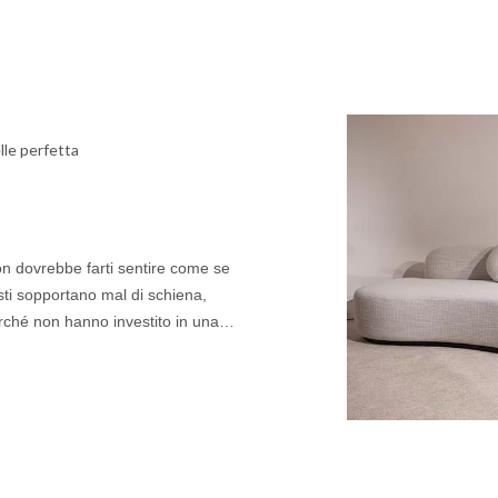
elle perfetta
non dovrebbe farti sentire come se
ti sopportano mal di schiena,
rché non hanno investito in una
qualità può trasformare i tuoi lavori