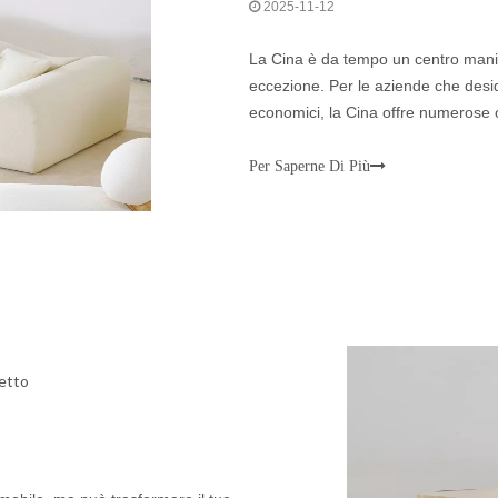
2025-11-12
La Cina è da tempo un centro manifa
eccezione. Per le aziende che deside
economici, la Cina offre numerose o
la forza lavoro qualificata e l'ampia 
Per Saperne Di Più
fetto