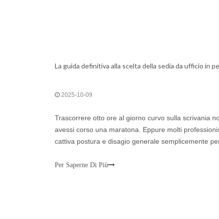
La guida definitiva alla scelta della sedia da ufficio in p
2025-10-09
Trascorrere otto ore al giorno curvo sulla scrivania 
avessi corso una maratona. Eppure molti professionis
cattiva postura e disagio generale semplicemente pe
seduta adeguata. Una sedia da ufficio in pelle di alta 
Per Saperne Di Più