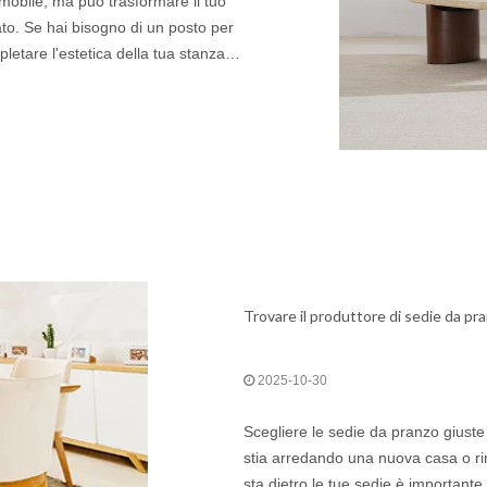
obile, ma può trasformare il tuo
ato. Se hai bisogno di un posto per
letare l'estetica della tua stanza o
 giusto fa al
Trovare il produttore di sedie da pr
2025-10-30
Scegliere le sedie da pranzo giuste
stia arredando una nuova casa o ri
sta dietro le tue sedie è importante 