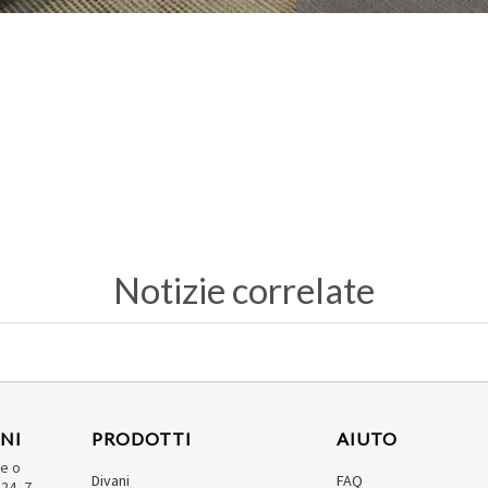
Notizie correlate
NI
PRODOTTI
AIUTO
de o
Divani
FAQ
24, 7