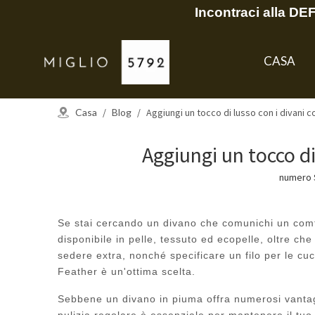
Incontraci alla D
CASA
Casa
/
Blog
/
Aggiungi un tocco di lusso con i divani 
Aggiungi un tocco di
numero S
Se stai cercando un divano che comunichi un comfor
disponibile in pelle, tessuto ed ecopelle, oltre c
sedere extra, nonché specificare un filo per le cuc
Feather è un'ottima scelta.
Sebbene un divano in piuma offra numerosi vantagg
pulizia regolare è essenziale per mantenere il tuo