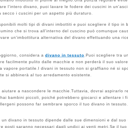
are l'intero divano, puoi lavare le fodere dei cuscini in un'a
a secco i cuscini per un aspetto più duraturo.
onibili molti tipi di divani imbottiti e puoi scegliere il tipo i
piumino che si trova all'interno del cuscino può comunque caus
ovare un'imbottitura alternativa del divano effettuando una ric
soggiorno, considera a
divano in tessuto
.Puoi scegliere tra u
 facilmente pulito dalle macchie e non perderà il suo valore 
 vapore portatile.I divani in tessuto non si graffiano né si sp
te si abbinerà al tuo arredamento esistente.
ò aiutare a nascondere le macchie.Tuttavia, dovrai aspirarlo
ai bambini piccoli, poiché potrebbero giocarci e allentare i fili
allergeni possono far sembrare sporco il tuo divano in tessuto.
e un divano in tessuto dipende dalle sue dimensioni e dal suo
tre posti saranno necessari dagli undici ai venti metri.Se il t