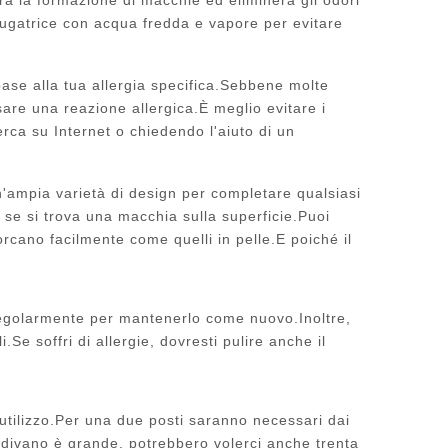
sciugatrice con acqua fredda e vapore per evitare
n base alla tua allergia specifica.Sebbene molte
are una reazione allergica.È meglio evitare i
erca su Internet o chiedendo l'aiuto di un
n'ampia varietà di design per completare qualsiasi
se si trova una macchia sulla superficie.Puoi
orcano facilmente come quelli in pelle.E poiché il
 regolarmente per mantenerlo come nuovo.Inoltre,
.Se soffri di allergie, dovresti pulire anche il
 utilizzo.Per una due posti saranno necessari dai
uo divano è grande, potrebbero volerci anche trenta