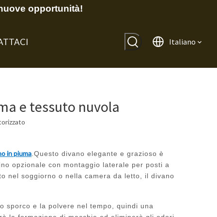
nuove opportunità!
ATTACI
Italiano
iuma e tessuto nuvola
orizzato
no in piuma
.Questo divano elegante e grazioso è
lino opzionale con montaggio laterale per posti a
to nel soggiorno o nella camera da letto, il divano
o sporco e la polvere nel tempo, quindi una
rà la formazione di macchie ed eliminerà gli odori