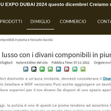
EFU EXPO DUBAI 2024 questo dicembre! Creiamo 
PRODOTTI
DI MIGLIO
COMMERCIO
CONT
componibili in piuma e tessuto nuvola
 lusso con i divani componibili in p
foglia:
0
Autore:Editor del sito Pubblica Time: 07-11-2022 Origine:
mot
Diva
t disinvolto e un'aura invitante, dovresti considerare il
he in listellare e MDF verniciato.Puoi anche aggiungere un tavo
iture superiori per il tuo divano.Se disponi di uno spazio aper
i, la pulizia è uno di questi.Le piume tendono ad assorbire l
 divano imbottito in piume al meglio.Una pulizia regolare evite