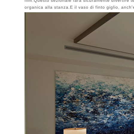
film.Questo sezionale farà sicuramente divertire te 
organica alla stanza.E il vaso di finto giglio, anch