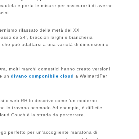
cautela e porta le misure per assicurarti di averne
cini.
ernismo rilassato della metà del XX
asso da 24', braccioli larghi e biancheria
a che può adattarsi a una varietà di dimensioni e
.Ora, molti marchi domestici hanno creato versioni
re un
divano componibile cloud
a Walmart!Per
uo sito web RH lo descrive come 'un moderno
sone lo trovano scomodo.Ad esempio, è difficile
Cloud Couch è la strada da percorrere.
luogo perfetto per un'accogliente maratona di