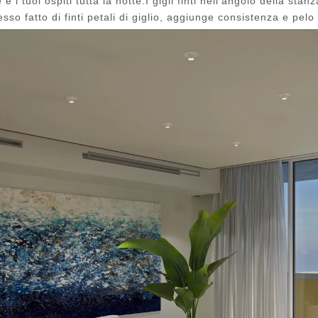
e i tuoi ospiti tutta la notte.I gigli finti nell'angolo della s
'esso fatto di finti petali di giglio, aggiunge consistenza e pel