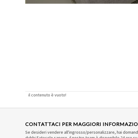
divano in piuma
divano in tessuto
divano componibile cloud
il contenuto è vuoto!
CONTATTACI PER MAGGIORI INFORMAZIO
Se desideri vendere all'ingrosso/personalizzare, hai doman
dubbi.Fatecelo sapere, il nostro team è disponibile 24 ore su 