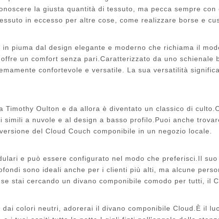
r conoscere la giusta quantità di tessuto, ma pecca sempre con 
essuto in eccesso per altre cose, come realizzare borse e cus
o in piuma dal design elegante e moderno che richiama il mod
, offre un comfort senza pari.Caratterizzato da uno schienale b
emamente confortevole e versatile. La sua versatilità signific
da Timothy Oulton e da allora è diventato un classico di culto
i simili a nuvole e al design a basso profilo.Puoi anche trova
 versione del Cloud Couch componibile in un negozio locale.
odulari e può essere configurato nel modo che preferisci.Il s
profondi sono ideali anche per i clienti più alti, ma alcune per
se stai cercando un divano componibile comodo per tutti, il 
o dai colori neutri, adorerai il divano componibile Cloud.È il 