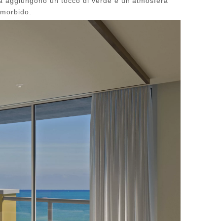
tanza aggiungono un tocco di verde e un'atmosfera
o morbido.