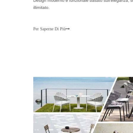
Design moderno e funzionale basato sull'eleganza, su
illimitato.
Per Saperne Di Più