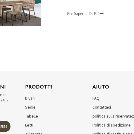
Per Saperne Di Più
NI
PRODOTTI
AIUTO
de o
Divani
FAQ
24, 7
Sedie
Contattaci
Tabelle
politica sulla riservate
Letti
Politica di spedizione
RIBE
All'aperto
Politica di restituzion