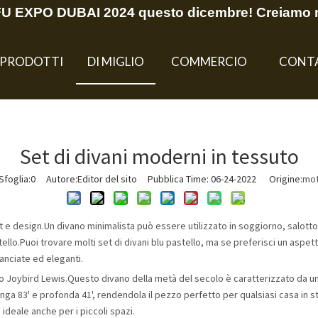
EFU EXPO DUBAI 2024 questo dicembre! Creiamo 
PRODOTTI
DI MIGLIO
COMMERCIO
CONT
Set di divani moderni in tessuto
foglia:
0
Autore:Editor del sito Pubblica Time: 06-24-2022 Origine:
mot
e design.Un divano minimalista può essere utilizzato in soggiorno, salotto,
ello.Puoi trovare molti set di divani blu pastello, ma se preferisci un aspe
lanciate ed eleganti.
no Joybird Lewis.Questo divano della metà del secolo è caratterizzato da un
ga 83' e profonda 41', rendendola il pezzo perfetto per qualsiasi casa in 
ideale anche per i piccoli spazi.