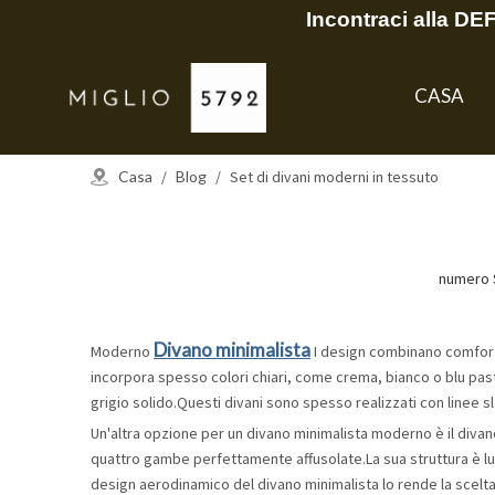
Incontraci alla D
CASA
Casa
/
Blog
/
Set di divani moderni in tessuto
numero S
Divano minimalista
Moderno
I design combinano comfort 
incorpora spesso colori chiari, come crema, bianco o blu past
grigio solido.Questi divani sono spesso realizzati con linee s
Un'altra opzione per un divano minimalista moderno è il diva
quattro gambe perfettamente affusolate.La sua struttura è lun
design aerodinamico del divano minimalista lo rende la scelta 