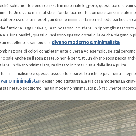
Poiché solitamente sono realizzati in materiale leggero, questi tipi di divani s
damento.Un divano minimalista si fonde facilmente con una stanza in stile
 differenza di altri modelli, un divano minimalista non richiede particolari 
che funzionali aggiuntive.Questi possono includere un ripostiglio nascosto o
 alla funzionalità, questi divani sono spesso dotati di leve che piegano o p
divano moderno e minimalista
è un eccellente esempio di a
.
 combinazione di colori completamente diversa.Ad esempio, se stai cercand
rincipale.Anche se il rosa pastello non è per tutti, un divano rosa pesca andr
re un divano minimalista, realizzato in tinta unita e dalle linee pulite.
nfatti, il minimalismo è spesso associato a pareti bianche e pavimenti in l
ivano minimalista
il design può adattarsi alla tua casa moderna.La chiave è
lista nel tuo soggiorno, ma un moderno minimalista può facilmente incorpo