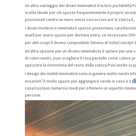
Un altro vantaggio dei divani minimalisti è la loro portabilità.
scelta ideale per chi sposta frequentemente il proprio arre
posizionati contro un muro senza sovraccaricare la stanza.E, a
I divani moderni e minimalisti spesso presentano caratteristi
usarli per avere spazio per dormire extra, se necessario.Oltre
per altri scopi.Il divano componibile Simena di SohoConcept 
Un’altra opzione per un divano minimalista è optare per una
di colori neutri, puoi scegliere il rosa pastello come colore p
spezzare la monotonia del resto della stanza.Puoi anche sceglie
I design dei mobili minimalisti sono in genere molto neutri.I
d
esserlo!C'è molto spazio per aggiungere verde in vaso e a
casa.Esistono numerosi modi per ottenere un aspetto minima
persone.