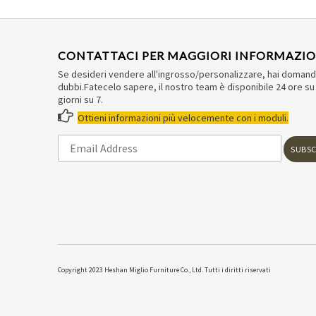
CONTATTACI PER MAGGIORI INFORMAZIO
Se desideri vendere all'ingrosso/personalizzare, hai doman
dubbi.Fatecelo sapere, il nostro team è disponibile 24 ore su 
giorni su 7.

Ottieni informazioni più velocemente con i moduli.
SUBSC
Copyright 2023 Heshan Miglio Furniture Co., Ltd. Tutti i diritti riservati