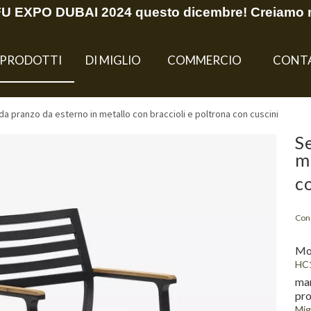
EFU EXPO DUBAI 2024 questo dicembre! Creiamo 
PRODOTTI
DI MIGLIO
COMMERCIO
CONT
da pranzo da esterno in metallo con braccioli e poltrona con cuscini
S
m
c
Cond
Mo
HC
ma
pro
Mig