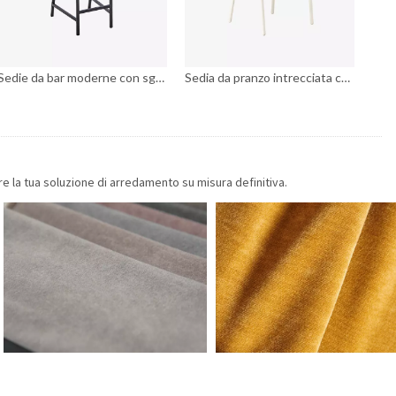
Sedie da bar moderne con sgabello alto da cortile
Sedia da pranzo intrecciata con mobili in metallo bianco per esterni con braccioli
re la tua soluzione di arredamento su misura definitiva.