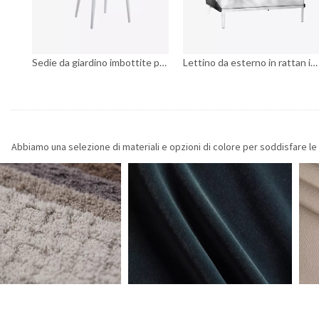
Sedie da giardino imbottite per esterni
Sedie da giardino imbottite per esterni
Lettino da esterno in rattan in stile moderno con cuscini e cuscino con struttura in alluminio, lettini prendisole da giardino
Abbiamo una selezione di materiali e opzioni di colore per soddisfare le 