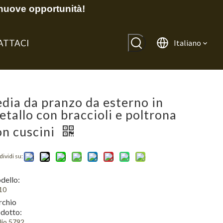
nuove opportunità!
ATTACI
Italiano
edia da pranzo da esterno in
etallo con braccioli e poltrona
on cuscini
ividi su:
dello:
10
rchio
dotto:
lio 5792