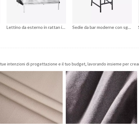
Lettino da esterno in rattan in stile moderno con cuscini e cuscino con struttura in alluminio, lettini prendisole da giardino
Sedie da bar moderne con sgabello alto da cortile
tue intenzioni di progettazione e il tuo budget, lavorando insieme per crea