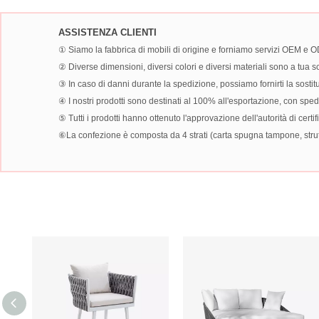
ASSISTENZA CLIENTI
① Siamo la fabbrica di mobili di origine e forniamo servizi OEM e 
② Diverse dimensioni, diversi colori e diversi materiali sono a tua sc
③ In caso di danni durante la spedizione, possiamo fornirti la sostitu
④ I nostri prodotti sono destinati al 100% all'esportazione, con spedi
⑤ Tutti i prodotti hanno ottenuto l'approvazione dell'autorità di certi
⑥La confezione è composta da 4 strati (carta spugna tampone, struttur